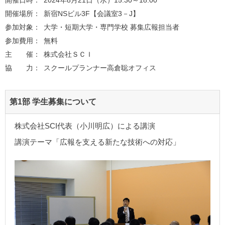
開催日時：
2024年8月21日（水）15:30～18:00
開催場所：
新宿NSビル3F【会議室3－J】
参加対象：
大学・短期大学・専門学校 募集広報担当者
参加費用：
無料
主 催：
株式会社ＳＣＩ
協 力：
スクールプランナー高倉聡オフィス
第1部 学生募集について
株式会社SCI代表（小川明広）による講演
講演テーマ「広報を支える新たな技術への対応」