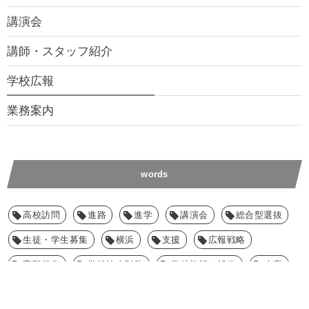
講演会
講師・スタッフ紹介
学校広報
業務案内
words
高校訪問
進路
進学
講演会
総合型選抜
生徒・学生募集
横浜
支援
広報戦略
寄附行為
学校法人財務
学校施設・設備
大宮
大学受験
埼玉県
ホームページ
ブランディング