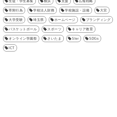
生徒・学生募集
横浜
支援
広報戦略
寄附行為
学校法人財務
学校施設・設備
大宮
大学受験
埼玉県
ホームページ
ブランディング
バスケットボール
スポーツ
キャリア教育
オンライン学園祭
さいたま
SIer
SDGs
ICT
sci inc. information