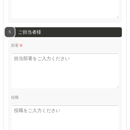
ご担当者様
5
部署
※
役職