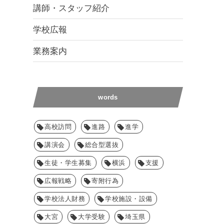
講師・スタッフ紹介
学校広報
業務案内
words
高校訪問
進路
進学
講演会
総合型選抜
生徒・学生募集
横浜
支援
広報戦略
寄附行為
学校法人財務
学校施設・設備
大宮
大学受験
埼玉県