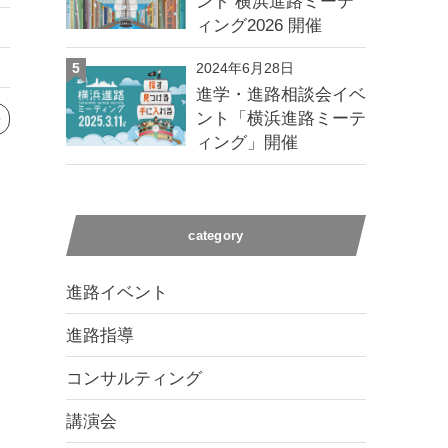
ント 横浜進路ミーテ
ィング2026 開催
5
2024年6月28日
進学・進路相談会イベ
ント「横浜進路ミーテ
e
ィング」開催
category
進路イベント
進路指導
コンサルティング
講演会