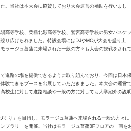
した。当社は本大会に協賛しており大会運営の補助を行いまし
北陽高等学校、栗橋北彩高等学校、鷲宮高等学校の男女バスケ
繰り広げられました。特設会場にはDJやMCが大会を盛り上
、モラージュ菖蒲に来場された一般の方々も大会の観戦をされ
して進路の場を提供できるように取り組んでおり、今回は日本
法体験できるブースを出展していただきました。本大会の運営
る高校生に対して進路相談や一般の方に対しても大学紹介の説
づくり」を目指し、モラージュ菖蒲へ来場される一般の方々に
ンプラリーを開催。当社はモラージュ菖蒲3Fフロアの一画を