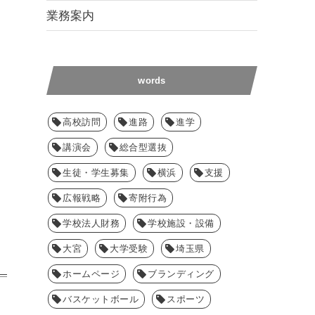
業務案内
words
高校訪問
進路
進学
講演会
総合型選抜
生徒・学生募集
横浜
支援
広報戦略
寄附行為
学校法人財務
学校施設・設備
大宮
大学受験
埼玉県
ホームページ
ブランディング
バスケットボール
スポーツ