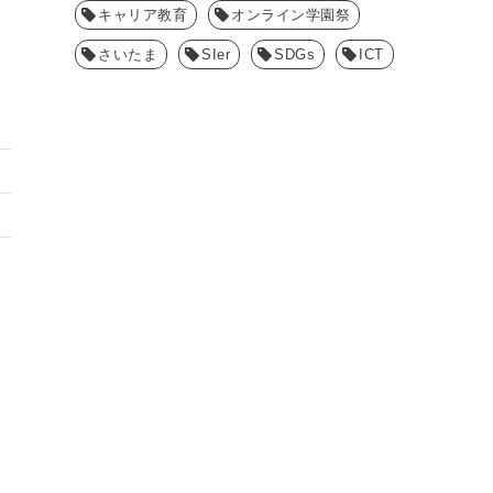
キャリア教育
オンライン学園祭
さいたま
SIer
SDGs
ICT
e
SNS / Network