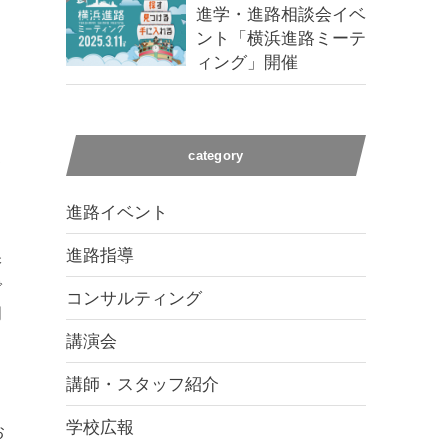
進学・進路相談会イベ
ント「横浜進路ミーテ
ィング」開催
ッ
category
て
進路イベント
進路指導
保
で
コンサルティング
明
講演会
講師・スタッフ紹介
学校広報
お