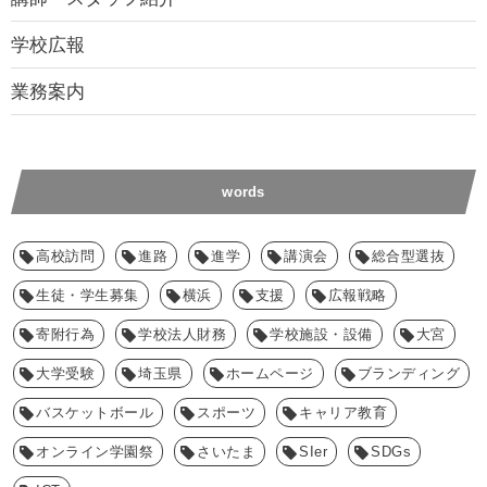
学校広報
業務案内
words
高校訪問
進路
進学
講演会
総合型選抜
生徒・学生募集
横浜
支援
広報戦略
寄附行為
学校法人財務
学校施設・設備
大宮
大学受験
埼玉県
ホームページ
ブランディング
バスケットボール
スポーツ
キャリア教育
オンライン学園祭
さいたま
SIer
SDGs