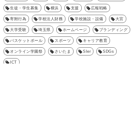
生徒・学生募集
横浜
支援
広報戦略
寄附行為
学校法人財務
学校施設・設備
大宮
大学受験
埼玉県
ホームページ
ブランディング
バスケットボール
スポーツ
キャリア教育
オンライン学園祭
さいたま
SIer
SDGs
ICT
sci inc. information